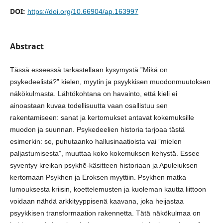
DOI:
https://doi.org/10.66904/ap.163997
Abstract
Tässä esseessä tarkastellaan kysymystä ”Mikä on
psykedeelistä?” kielen, myytin ja psyykkisen muodonmuutoksen
näkökulmasta. Lähtökohtana on havainto, että kieli ei
ainoastaan kuvaa todellisuutta vaan osallistuu sen
rakentamiseen: sanat ja kertomukset antavat kokemuksille
muodon ja suunnan. Psykedeelien historia tarjoaa tästä
esimerkin: se, puhutaanko hallusinaatioista vai ”mielen
paljastumisesta”, muuttaa koko kokemuksen kehystä. Essee
syventyy kreikan psykhē-käsitteen historiaan ja Apuleiuksen
kertomaan Psykhen ja Eroksen myyttiin. Psykhen matka
lumouksesta kriisin, koettelemusten ja kuoleman kautta liittoon
voidaan nähdä arkkityyppisenä kaavana, joka heijastaa
psyykkisen transformaation rakennetta. Tätä näkökulmaa on