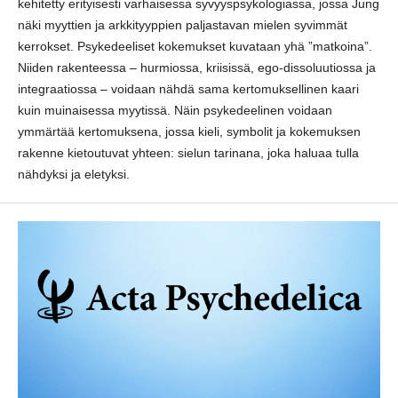
kehitetty erityisesti varhaisessa syvyyspsykologiassa, jossa Jung
näki myyttien ja arkkityyppien paljastavan mielen syvimmät
kerrokset. Psykedeeliset kokemukset kuvataan yhä ”matkoina”.
Niiden rakenteessa – hurmiossa, kriisissä, ego-dissoluutiossa ja
integraatiossa – voidaan nähdä sama kertomuksellinen kaari
kuin muinaisessa myytissä. Näin psykedeelinen voidaan
ymmärtää kertomuksena, jossa kieli, symbolit ja kokemuksen
rakenne kietoutuvat yhteen: sielun tarinana, joka haluaa tulla
nähdyksi ja eletyksi.